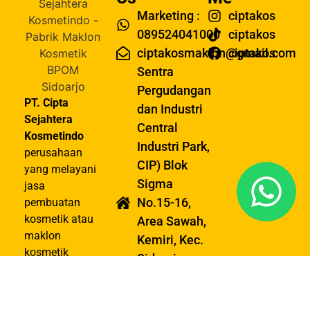
Contact
Follow
Us
Me
Marketing :
ciptakos
089524041000
ciptakos
ciptakosmaklon@gmail.com
ciptakos
Sentra
Pergudangan
PT. Cipta
dan Industri
Sejahtera
Central
Kosmetindo
Industri Park,
perusahaan
CIP) Blok
yang melayani
Sigma
jasa
No.15-16,
pembuatan
kosmetik atau
Area Sawah,
maklon
Kemiri, Kec.
kosmetik
Sidoarjo,
berkualitas
Kabupaten
dang terlisensi