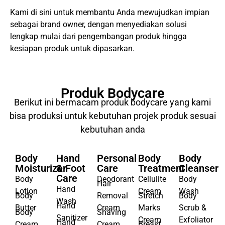
tren pasar dan kebutuhan konsumen.
Kami di sini untuk membantu Anda mewujudkan impian
sebagai brand owner, dengan menyediakan solusi
lengkap mulai dari pengembangan produk hingga
kesiapan produk untuk dipasarkan.
Produk Bodycare
Berikut ini bermacam produk bodycare yang kami
bisa produksi untuk kebutuhan projek produk sesuai
kebutuhan anda
Body
Hand
Personal
Body
Body
Moisturizer
& Foot
Care
Treatment
Cleanser
Care
Body
Deodorant
Cellulite
Body
Hair
Hand
Lotion
Cream
Wash
Body
Removal
Stretch
Body
Wash
Hand
Butter
Cream
Marks
Scrub &