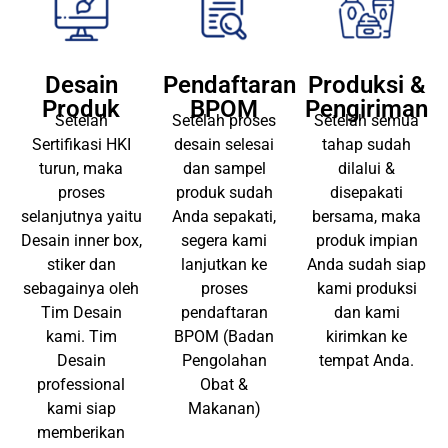
Desain
Pendaftaran
Produksi &
Produk
BPOM
Pengiriman
Setelah
Setelah proses
Setelah semua
Sertifikasi HKI
desain selesai
tahap sudah
turun, maka
dan sampel
dilalui &
proses
produk sudah
disepakati
selanjutnya yaitu
Anda sepakati,
bersama, maka
Desain inner box,
segera kami
produk impian
stiker dan
lanjutkan ke
Anda sudah siap
sebagainya oleh
proses
kami produksi
Tim Desain
pendaftaran
dan kami
kami. Tim
BPOM (Badan
kirimkan ke
Desain
Pengolahan
tempat Anda.
professional
Obat &
kami siap
Makanan)