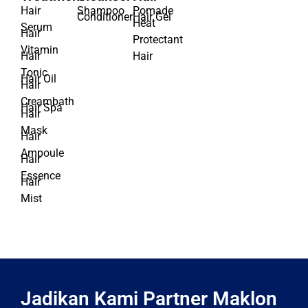
Hair
Hair
Styling
Treatment
Cleanser
Hair
Hair
Shampoo
Pomade
Conditioner
Hair Gel
Heat
Serum
Hair
Protectant
Vitamin
Hair
Hair
Tonic
Hair Oil
Hair
Creambath
Hair Spa
Hair
Mask
Hair
Ampoule
Hair
Essence
Hair
Mist