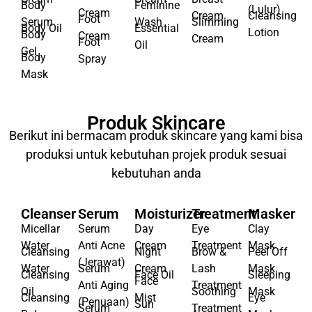
Body
Shaving
Sanitizer
Cream
Exfoliator
Hand
Cream
Cream
Breast
Body
Feminine
(Lulur)
Cream
Cream
Cleansing
Foot
Serum
Wash
Slimming
Body Oil
Essential
Lotion
Body
Cream
Cream
Foot
Oil
Gel
Body
Spray
Mask
Produk Skincare
Berikut ini bermacam produk skincare yang kami bisa
produksi untuk kebutuhan projek produk sesuai
kebutuhan anda
Cleanser
Serum
Moisturizer
Treatment
Masker
Micellar
Serum
Day
Eye
Clay
Water
Anti Acne
Cream
Treatment
Mask
Cleansing
Night
Brow &
Peel Off
(Jerawat)
Water
Serum
Cream
Lash
Mask
Cleansing
Face Oil
Sleeping
Face
Anti Aging
Treatment
Oil
Soothing
Mask