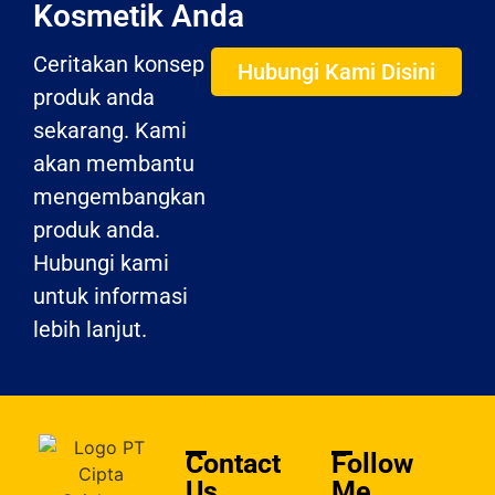
Jadikan Kami Partner Maklon
Kosmetik Anda
Ceritakan konsep
Hubungi Kami Disini
produk anda
sekarang. Kami
akan membantu
mengembangkan
produk anda.
Hubungi kami
untuk informasi
lebih lanjut.