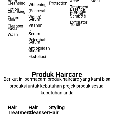
Cleansing
Mist
Eye
(Penuaan)
Sun
Serum
Treatment
Balm
Acne
Mask
Cleansing
Protection
Whitening
Treatment
Lotion
Essence
(Pencerah
Cleansing
Ampoule
Peeling
Scrubb &
Wajah)
Cream
Serum
Milk
Exfoliator
Toner
Vitamin
Cleanser
Facial
C
Serum
Wash
Pelembab
Serum
Antioksidan
Serum
Eksfoliasi
Produk Haircare
Berikut ini bermacam produk haircare yang kami bisa
produksi untuk kebutuhan projek produk sesuai
kebutuhan anda