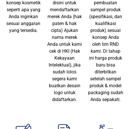
Ide Produk
Merk HKI
Produk
Konsultasikan
Pendaftaran HKI
Tahap
konsep kosmetik
disini untuk
pembuatan
seperti apa yang
mendaftarkan
sampel produk
Anda inginkan
merek Anda (hak
(spesifikasi, dan
sesuai anggaran
paten & hak
kualifikasi
yang tersedia.
cipta) Ajukan
produk) sesuai
nama merek
konsep Anda
Anda untuk kami
oleh tim RND
cek di HKI (Hak
kami. Di tahap
Kekayaan
ini harga produk
Intelektual), jika
baru bisa
sudah lolos
diterbitkan
segera kami
setelah sampel
buatkan desain
produk & model
logo untuk
packaging sudah
didaftarkan.
Anda sepakati.