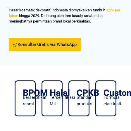
Pasar kosmetik dekoratif Indonesia diproyeksikan tumbuh
7,2% per
tahun
hingga 2029. Didorong oleh tren beauty creator dan
meningkatnya permintaan brand lokal berkualitas.
Konsultai Gratis via WhatsApp
BPOM
Halal
CPKB
Custo
Bersertifikat
Tersertifikasi
Standar
Formula
resmi
MUI
produksi
eksklusif