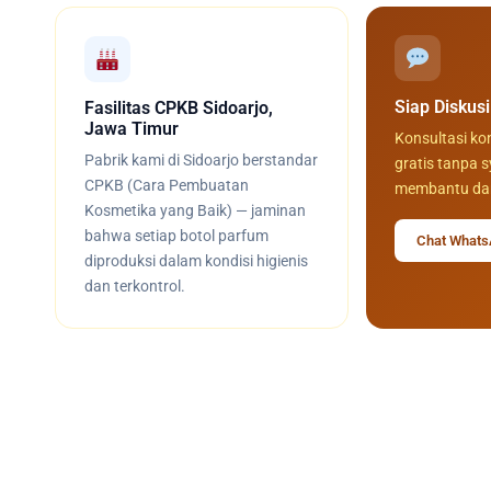
Siap Diskus
Fasilitas CPKB Sidoarjo,
Jawa Timur
Konsultasi k
Pabrik kami di Sidoarjo berstandar
gratis tanpa s
CPKB (Cara Pembuatan
membantu dari
Kosmetika yang Baik) — jaminan
bahwa setiap botol parfum
Chat What
diproduksi dalam kondisi higienis
dan terkontrol.