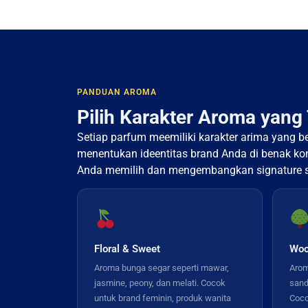
PANDUAN AROMA
Pilih Karakter Aroma yang
Setiap parfum meemiliki karakter arima yang b
menentukan ideentitas brand Anda di benak k
Anda memilih dan mengembangkan signature s
Floral & Sweet
Woo
Aroma bunga segar seperti mawar,
Arom
jasmine, peony, dan melati. Cocok
sand
untuk brand feminin, produk wanita
Coco