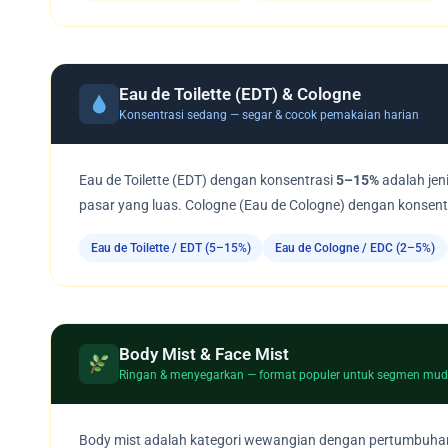
Eau de Toilette (EDT) & Cologne
Konsentrasi sedang — segar & cocok pemakaian harian
Eau de Toilette (EDT) dengan konsentrasi
5–15%
adalah jen
pasar yang luas. Cologne (Eau de Cologne) dengan konsentra
Eau de Toilette / EDT (5–15%)
Eau de Cologne / EDC (2–5%)
Body Mist & Face Mist
Ringan & menyegarkan — format populer untuk segmen mu
Body mist adalah kategori wewangian dengan pertumbuhan 