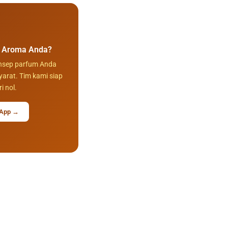
i Aroma Anda?
onsep parfum Anda
yarat. Tim kami siap
 nol.
sApp →