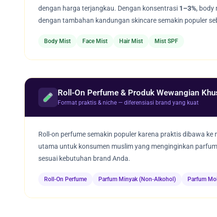
dengan harga terjangkau. Dengan konsentrasi
1–3%
, body
dengan tambahan kandungan skincare semakin populer seb
Body Mist
Face Mist
Hair Mist
Mist SPF
Roll-On Perfume & Produk Wewangian Khu
Format praktis & niche — diferensiasi brand yang kuat
Roll-on perfume semakin populer karena praktis dibawa ke 
utama untuk konsumen muslim yang menginginkan parfum ha
sesuai kebutuhan brand Anda.
Roll-On Perfume
Parfum Minyak (Non-Alkohol)
Parfum Mob