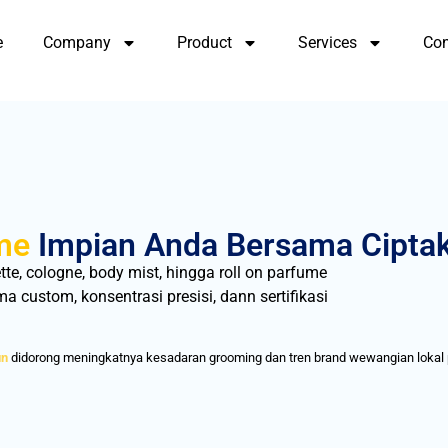
e
Company
Product
Services
Con
me
Impian Anda Bersama Cipta
te, cologne, body mist, hingga roll on parfume
custom, konsentrasi presisi, dann sertifikasi
un
didorong meningkatnya kesadaran grooming dan tren brand wewangian lokal p