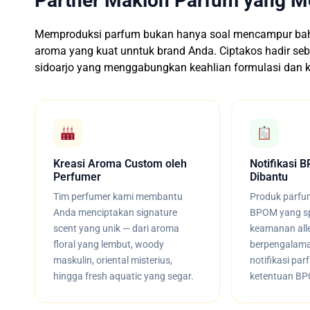
Partner Maklon Parfum yang 
Memproduksi parfum bukan hanya soal mencampur bahan
aroma yang kuat unntuk brand Anda. Ciptakos hadir se
sidoarjo yang menggabungkan keahlian formulasi dan k
Kreasi Aroma Custom oleh
Notifikasi
Perfumer
Dibantu
Tim perfumer kami membantu
Produk parfum
Anda menciptakan signature
BPOM yang spe
scent yang unik — dari aroma
keamanan alle
floral yang lembut, woody
berpengalam
maskulin, oriental misterius,
notifikasi par
hingga fresh aquatic yang segar.
ketentuan BPO