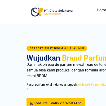
Hom
BERSERTIFIKAT BPOM & HALAL MUI
Wujudkan
Brand Parfu
Dari maklon eau de parfum mewah, eau de toilet
semua bisa kami produksi dengan formula aroma 
resmi BPOM
Pasar parfum lokal Indonesia tumbuh
lebih dari 8% per tah
Z.
Konsultai Gratis via WhatsApp