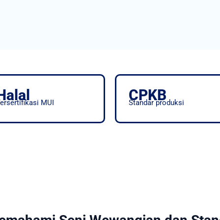
Halal
CPKB
ersertifikasi MUI
Standar produksi