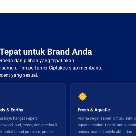
 Tepat untuk Brand Anda
erbeda dan pilihan yang tepat akan
onsumen. Tim perfumer Ciptakos siap membantu
cent yang sesuai.
dy & Earthy
Fresh & Aquatic
a kayu hangat seperti
Aroma segar seperti citrus, mint, 
alwood, oud, cedar, dan patchouli.
aquatic marine. Cocok untuk prod
k untuk brand premium, produk
unisex, brand lifestyle aktif, dan