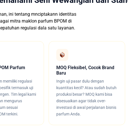
Memahami Seni Wewangian dan Sta
, ini tentang mnciptakann identitas
bagai mitra maklon parfum BPOM di
epatuhan regulasi dala satu layanan.
 BPOM Parfum
MOQ Fleksibel, Cocok Brand
Baru
 memiliki regulasi
Ingin uji pasar dulu dengan
sifik termasuk uji
kuantitas kecil? Atau sudah butuh
rgen. Tim legal kami
produksi besar? MOQ kami bisa
an mengurus
disesuaikan agar tidak over-
fum sesuai
investasi di awal perjalanan bisnis
M terkini.
parfum Anda.