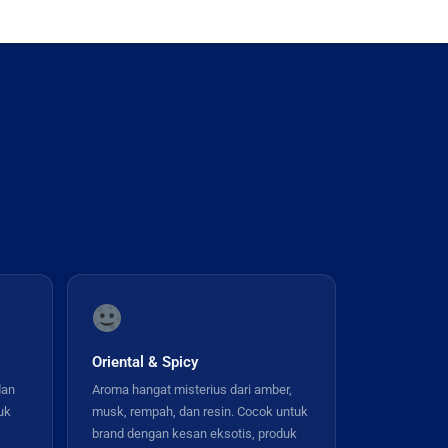
Oriental & Spicy
dan
Aroma hangat misterius dari amber,
uk
musk, rempah, dan resin. Cocok untuk
brand dengan kesan eksotis, produk